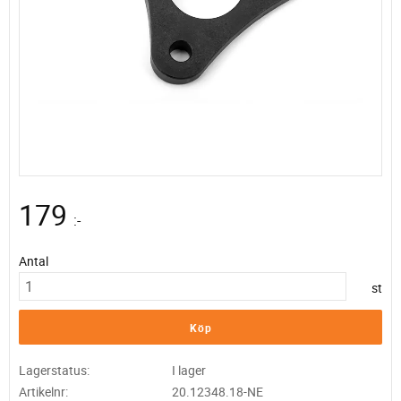
179
:-
Antal
st
Köp
Lagerstatus
I lager
Artikelnr
20.12348.18-NE