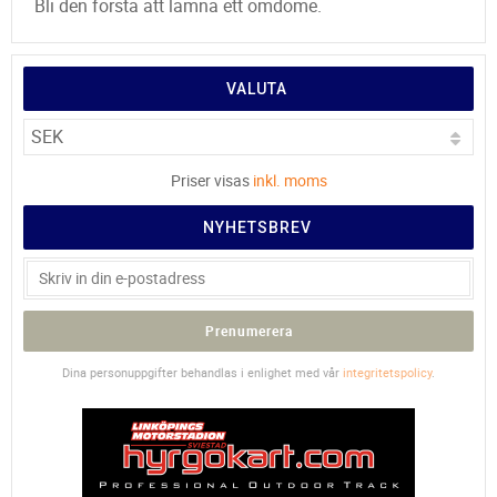
Bli den första att lämna ett omdöme.
VALUTA
Priser visas
inkl. moms
NYHETSBREV
Prenumerera
Dina personuppgifter behandlas i enlighet med vår
integritetspolicy
.