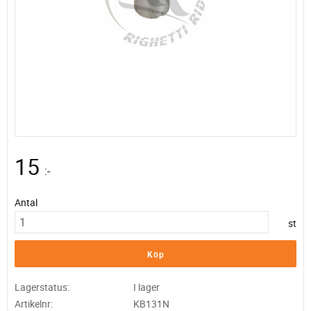
15
:-
Antal
st
Köp
Lagerstatus
I lager
Artikelnr
KB131N