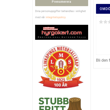
Prenumerera
OMD
Dina personuppgifter behandlas i enlighet
med vår
integritetspolicy
.
Bli den