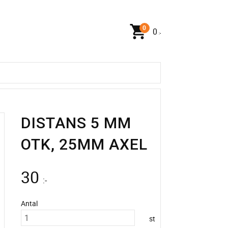
0
:-
DISTANS 5 MM
OTK, 25MM AXEL
30
:-
Antal
st