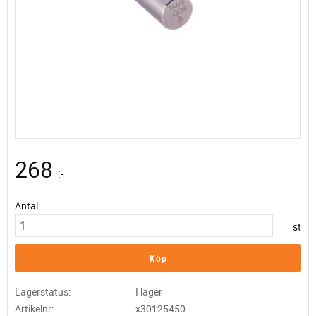
268
:-
Antal
st
Köp
Lagerstatus
I lager
Artikelnr
x30125450