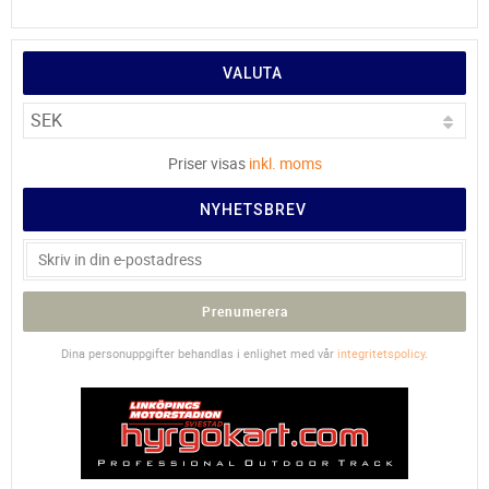
VALUTA
Priser visas
inkl. moms
NYHETSBREV
Prenumerera
Dina personuppgifter behandlas i enlighet med vår
integritetspolicy
.