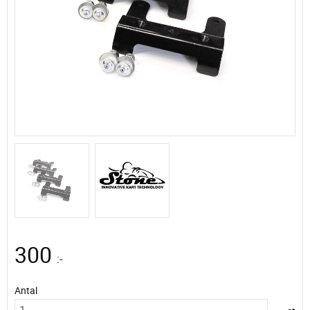
300
:-
Antal