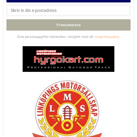
Prenumerera
Dina personuppgifter behandlas i enlighet med vår
integritetspolicy
.