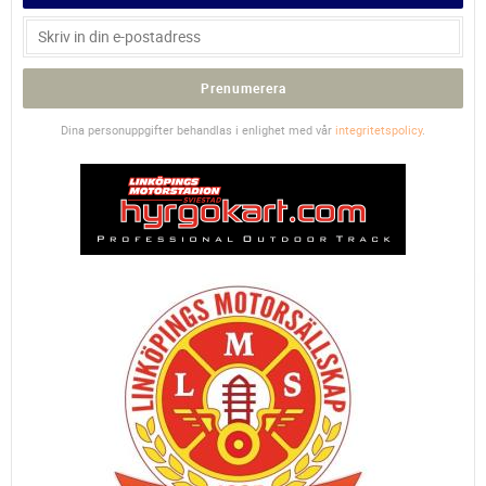
Prenumerera
Dina personuppgifter behandlas i enlighet med vår
integritetspolicy
.