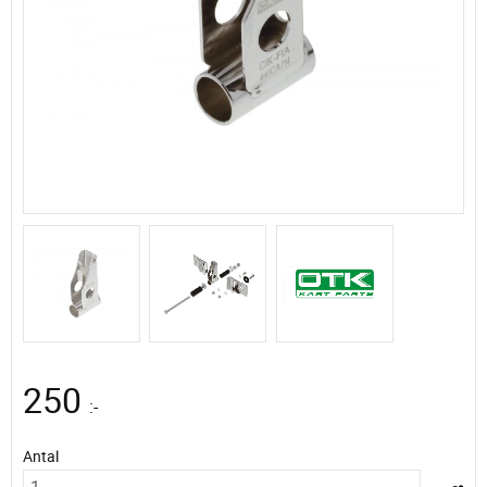
250
:-
Antal