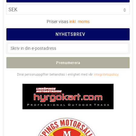
Priser visas
inkl. moms
NYHETSBREV
Prenumerera
Dina personuppgifter behandlas i enlighet med vår
integritetspolicy
.