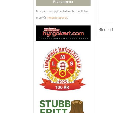
Prenumerera
Dina personuppgifter behandlas i enlighet
med vår
integritetspolicy
.
Bli den