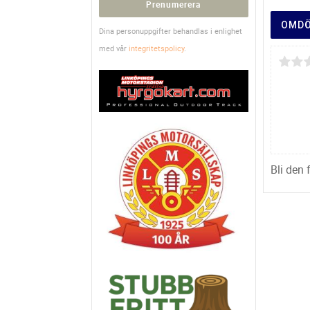
Prenumerera
OMD
Dina personuppgifter behandlas i enlighet
med vår
integritetspolicy
.
Bli den