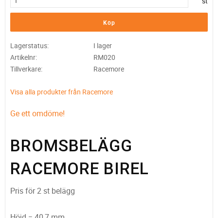
st
Köp
Lagerstatus
I lager
Artikelnr
RM020
Tillverkare
Racemore
Visa alla produkter från Racemore
Ge ett omdöme!
BROMSBELÄGG
RACEMORE BIREL
Pris för 2 st belägg
Höjd = 40,7 mm