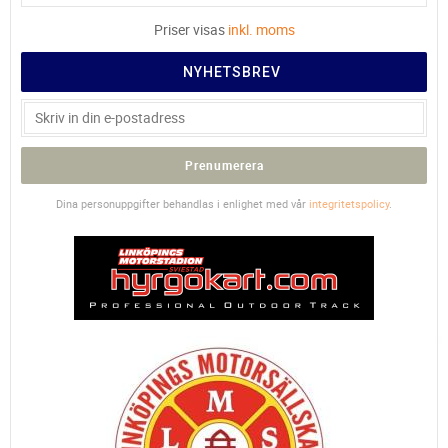
Priser visas
inkl. moms
NYHETSBREV
Prenumerera
Dina personuppgifter behandlas i enlighet med vår
integritetspolicy
.