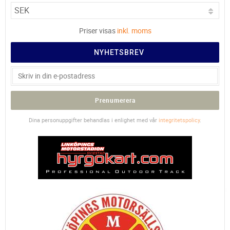
Priser visas
inkl. moms
NYHETSBREV
Prenumerera
Dina personuppgifter behandlas i enlighet med vår
integritetspolicy
.