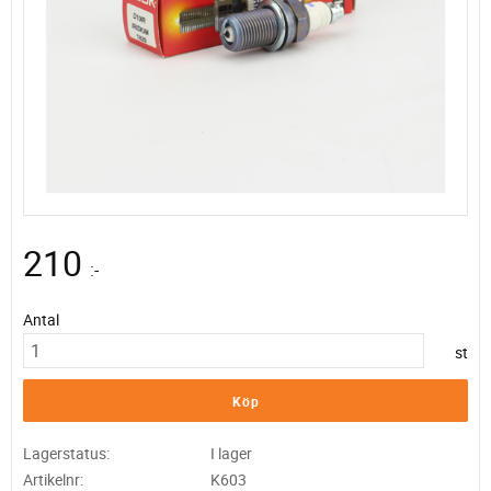
210
:-
Antal
st
Köp
Lagerstatus
I lager
Artikelnr
K603