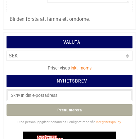
Bli den första att lämna ett omdöme.
VALUTA
Priser visas
inkl. moms
NYHETSBREV
Prenumerera
Dina personuppgifter behandlas i enlighet med vår
integritetspolicy
.