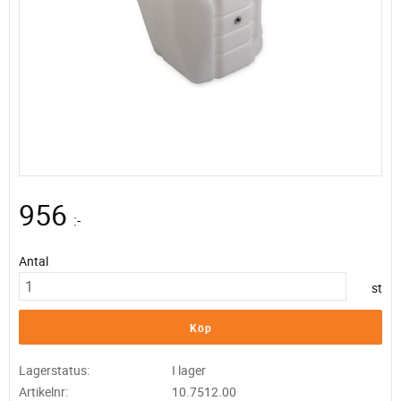
956
:-
Antal
st
Köp
Lagerstatus
I lager
Artikelnr
10.7512.00