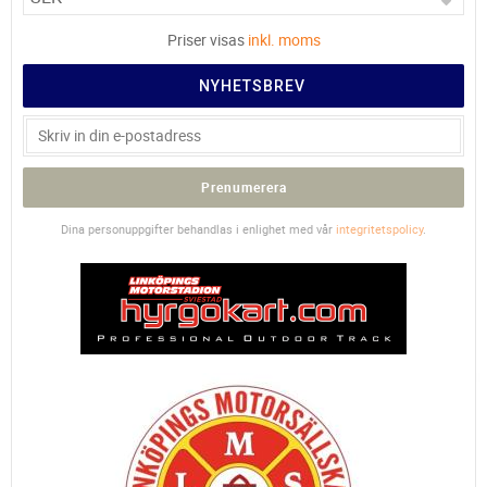
Priser visas
inkl. moms
NYHETSBREV
Prenumerera
Dina personuppgifter behandlas i enlighet med vår
integritetspolicy
.