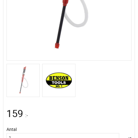
159
:-
Antal