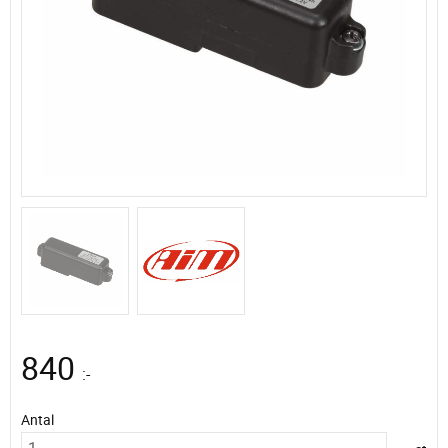
840
:-
Antal