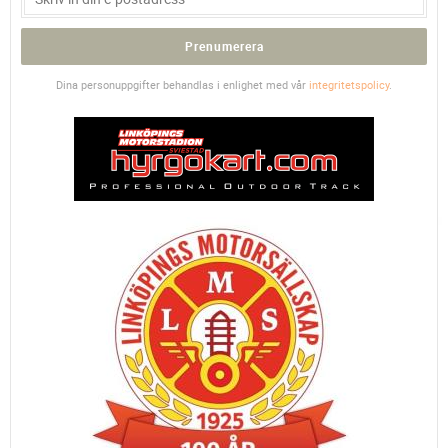
Prenumerera
Dina personuppgifter behandlas i enlighet med vår
integritetspolicy
.