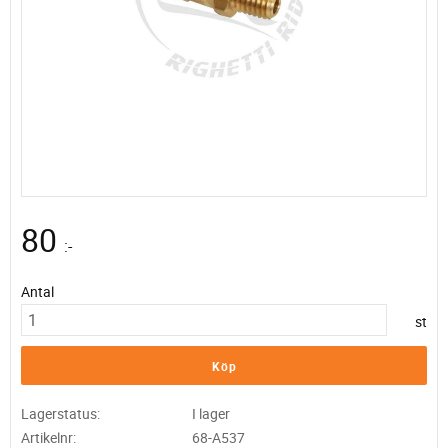
80
:-
Antal
st
Köp
Lagerstatus
I lager
Artikelnr
68-A537