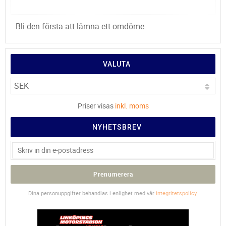
Bli den första att lämna ett omdöme.
VALUTA
Priser visas
inkl. moms
NYHETSBREV
Prenumerera
Dina personuppgifter behandlas i enlighet med vår
integritetspolicy
.