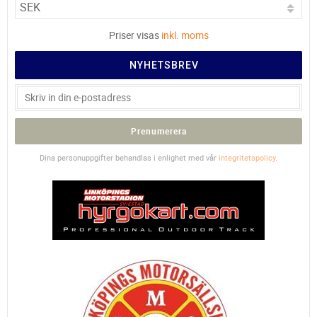
Priser visas
inkl. moms
NYHETSBREV
Prenumerera
Dina personuppgifter behandlas i enlighet med vår
integritetspolicy
.