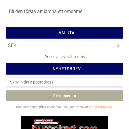
Bli den första att lämna ett omdöme.
VALUTA
Priser visas
inkl. moms
NYHETSBREV
Prenumerera
Dina personuppgifter behandlas i enlighet med vår
integritetspolicy
.