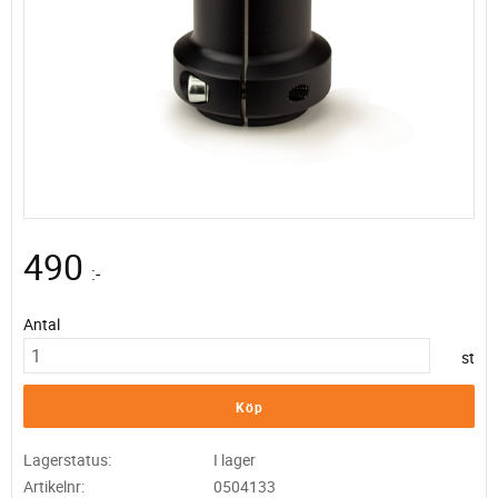
490
:-
Antal
st
Köp
Lagerstatus
I lager
Artikelnr
0504133