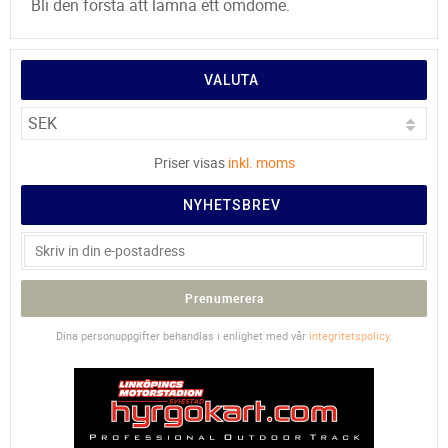
Bli den första att lämna ett omdöme.
VALUTA
Priser visas
inkl. moms
NYHETSBREV
Prenumerera
Dina personuppgifter behandlas i enlighet med vår
integritetspolicy
.