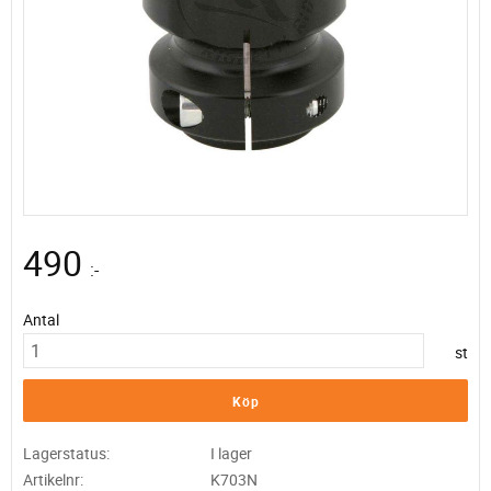
490
:-
Antal
st
Köp
Lagerstatus
I lager
Artikelnr
K703N