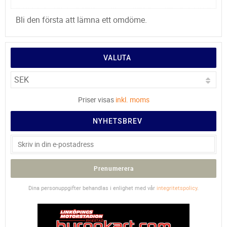
Bli den första att lämna ett omdöme.
VALUTA
Priser visas
inkl. moms
NYHETSBREV
Prenumerera
Dina personuppgifter behandlas i enlighet med vår
integritetspolicy
.