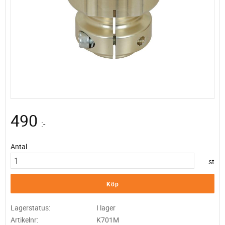
490
:-
Antal
st
Köp
Lagerstatus
I lager
Artikelnr
K701M