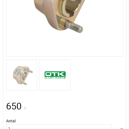
650
:-
Antal