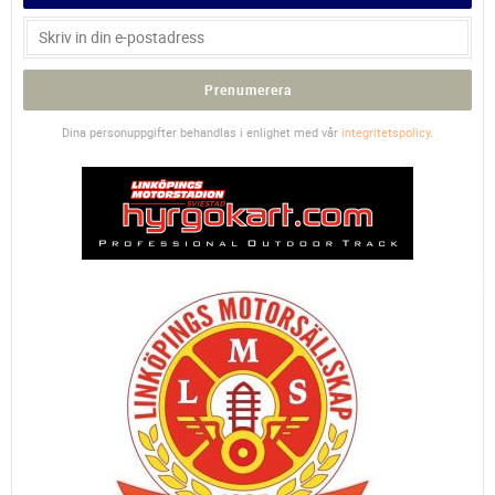
Prenumerera
Dina personuppgifter behandlas i enlighet med vår
integritetspolicy
.