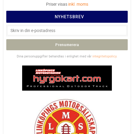
Priser visas
inkl. moms
NYHETSBREV
Prenumerera
Dina personuppgifter behandlas i enlighet med vår
integritetspolicy
.