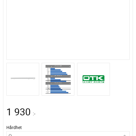
1 930
:-
Hårdhet