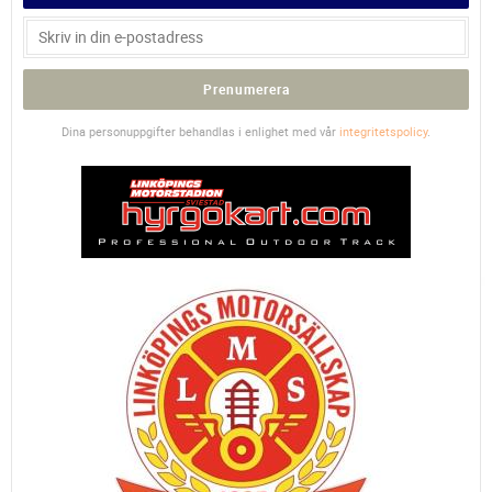
Prenumerera
Dina personuppgifter behandlas i enlighet med vår
integritetspolicy
.