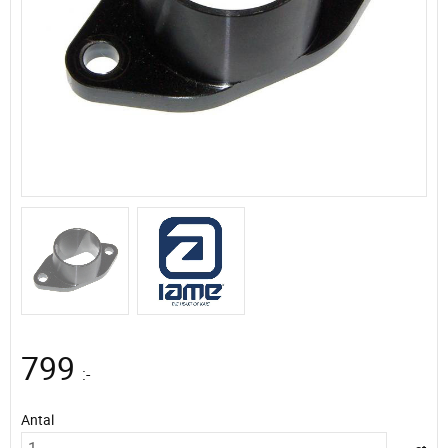
799
:-
Antal