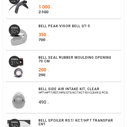
52
1 000
:-
2 100
:-
BELL PEAK VISOR BELL GT-5
SPARA
50
%
350
:-
700
:-
BELL SEAL RUBBER MOULDING OPENING
SPARA
70 CM
31
%
200
:-
290
:-
BELL SIDE AIR INTAKE KIT, CLEAR
HP7/HP77/RS7/HP5/GT5/KC7/KC7-EV CLEAR (2 PCS)
490
:-
BELL SPOILER RS7/ KC7/HP7 TRANSPAR
SPARA
ENT
34
%