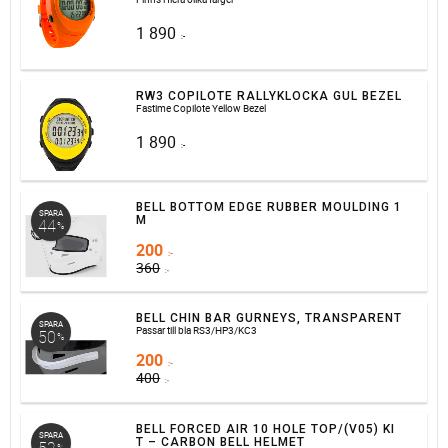
1 890
:-
RW3 COPILOTE RALLYKLOCKA GUL BEZEL
Fastime Copilote Yellow Bezel
1 890
:-
BELL BOTTOM EDGE RUBBER MOULDING 1
SPARA
M
44
%
200
:-
360
:-
BELL CHIN BAR GURNEYS, TRANSPARENT
SPARA
Passar till bla RS3/HP3/KC3
50
%
200
:-
400
:-
BELL FORCED AIR 10 HOLE TOP/(V05) KI
SPARA
T – CARBON BELL HELMET
%