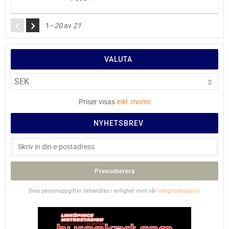
1–
20
av
21
VALUTA
Priser visas
inkl. moms
NYHETSBREV
Prenumerera
Dina personuppgifter behandlas i enlighet med vår
integritetspolicy
.