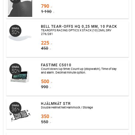
790
:-
1 190
:-
BELL TEAR-OFFS HQ 0,25 MM, 10 PACK
SPARA
TEAROFFS RACING OPTICS X STACK (10) 2MIL SRV
50
%
276/281
225
:-
450
:-
FASTIME C5010
SPARA
Count down/up timer, Count up (stopwatch), Time of day
50
%
and alarm. Decimal minute option.
500
:-
990
:-
HJÄLMNÄT STR
SPARA
Double Helmet Net Hammock / Storage
36
%
350
:-
550
:-