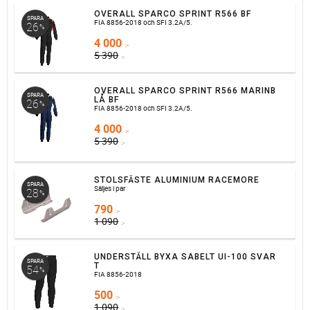
OVERALL SPARCO SPRINT R566 BF
SPARA
FIA 8856-2018 och SFI 3.2A/5.
26
%
4 000
:-
5 390
:-
OVERALL SPARCO SPRINT R566 MARINB
SPARA
LÅ BF
26
%
FIA 8856-2018 och SFI 3.2A/5.
4 000
:-
5 390
:-
STOLSFÄSTE ALUMINIUM RACEMORE
SPARA
Säljes i par
28
%
790
:-
1 090
:-
UNDERSTÄLL BYXA SABELT UI-100 SVAR
SPARA
T
54
%
FIA 8856-2018
500
:-
1 090
:-