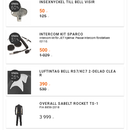
INSEXNYCKEL TILL BELL VISIR
SPARA
60
%
50
:-
125
:-
INTERCOM KIT SPARCO
SPARA
Intercom kit för JET hjälmar. Passar intercom förstärkare
51
%
IS110.
500
:-
1 029
:-
LUFTINTAG BELL RS7/KC7 2-DELAD CLEA
SPARA
R
26
%
390
:-
530
:-
OVERALL SABELT ROCKET TS-1
FIA 8856-2018
3 999
:-