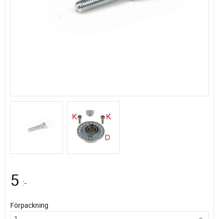
5
:-
Förpackning