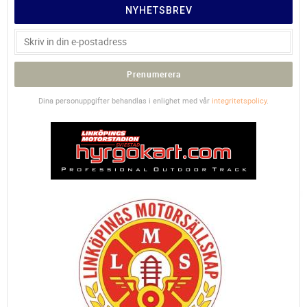
NYHETSBREV
Prenumerera
Dina personuppgifter behandlas i enlighet med vår
integritetspolicy
.