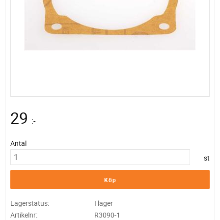
29
:-
Antal
st
Köp
Lagerstatus
I lager
Artikelnr
R3090-1