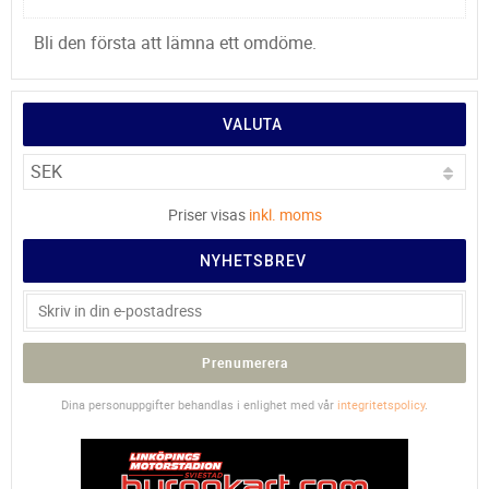
Bli den första att lämna ett omdöme.
VALUTA
Priser visas
inkl. moms
NYHETSBREV
Prenumerera
Dina personuppgifter behandlas i enlighet med vår
integritetspolicy
.