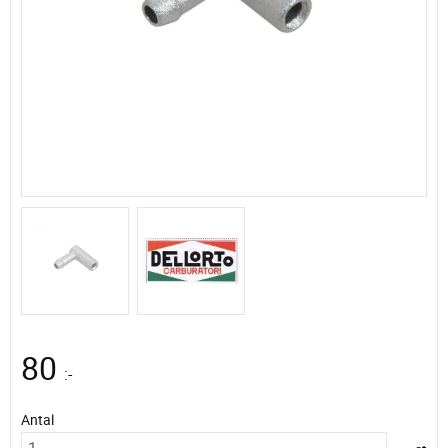
80
:-
Antal