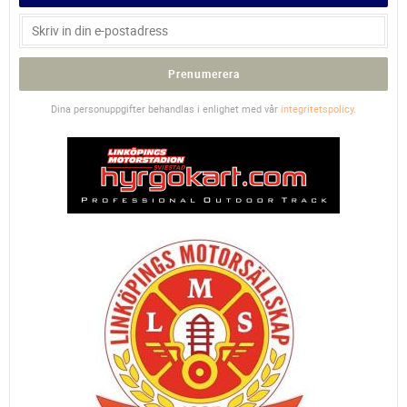
Prenumerera
Dina personuppgifter behandlas i enlighet med vår
integritetspolicy
.