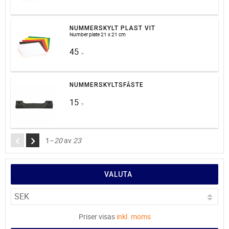
NUMMERSKYLT PLAST VIT
Number plate 21 x 21 cm
45
:-
NUMMERSKYLTSFÄSTE
15
:-
1–
20
av
23
VALUTA
Priser visas
inkl. moms