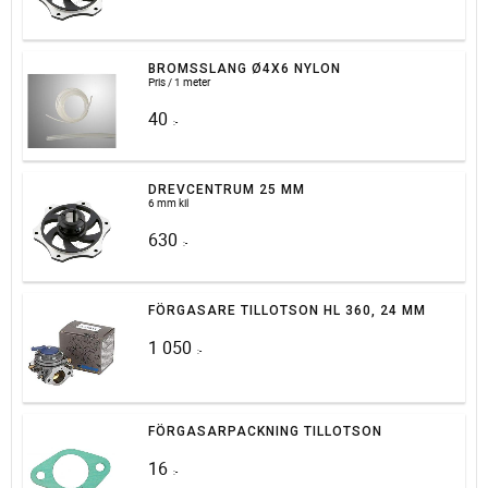
BROMSSLANG Ø4X6 NYLON
Pris / 1 meter
40
:-
DREVCENTRUM 25 MM
6 mm kil
630
:-
FÖRGASARE TILLOTSON HL 360, 24 MM
1 050
:-
FÖRGASARPACKNING TILLOTSON
16
:-