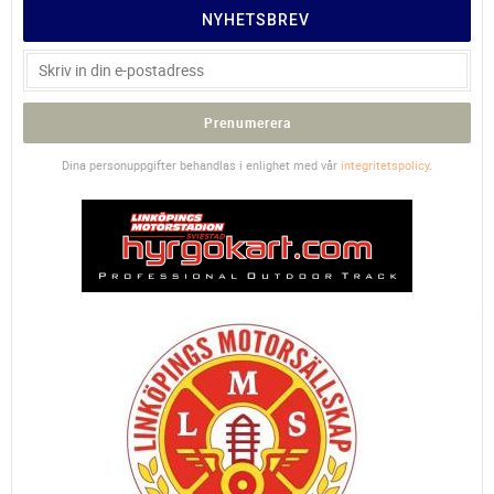
NYHETSBREV
Prenumerera
Dina personuppgifter behandlas i enlighet med vår
integritetspolicy
.