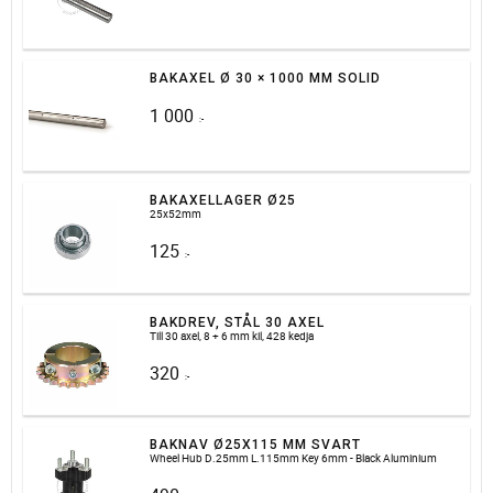
BAKAXEL Ø 30 × 1000 MM SOLID
1 000
:-
BAKAXELLAGER Ø25
25x52mm
125
:-
BAKDREV, STÅL 30 AXEL
Till 30 axel, 8 + 6 mm kil, 428 kedja
320
:-
BAKNAV Ø25X115 MM SVART
Wheel Hub D.25mm L.115mm Key 6mm - Black Aluminium