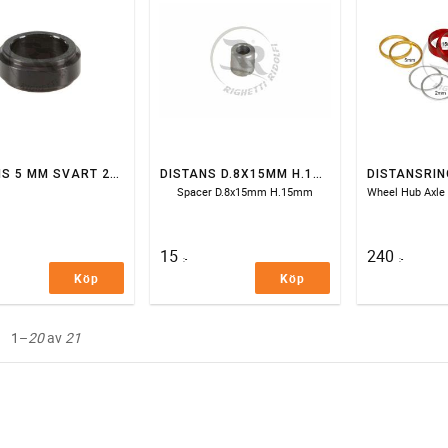
DISTANS 5 MM SVART 25MM AXEL
DISTANS D.8X15MM H.15MM
Spacer D.8x15mm H.15mm
15
240
:-
:-
Köp
Köp
1–
20
av
21