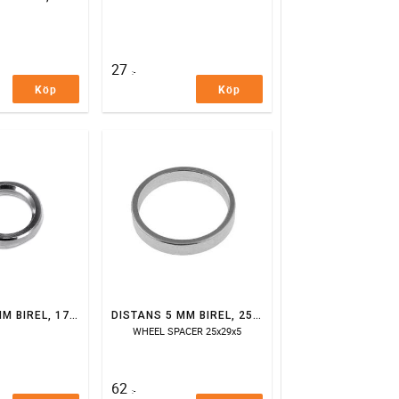
27
:-
Köp
Köp
DISTANS 5 MM BIREL, 17 MM AXEL
DISTANS 5 MM BIREL, 25 MM AXEL
WHEEL SPACER 25x29x5
62
:-