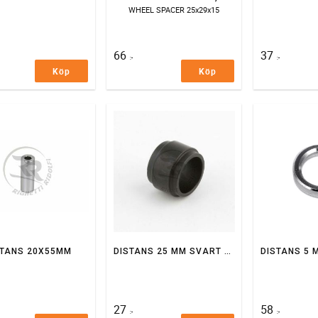
WHEEL SPACER 25x29x15
66
37
:-
:-
Köp
Köp
STANS 20X55MM
DISTANS 25 MM SVART 25MM AXEL
27
58
:-
:-