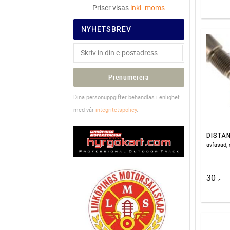
Priser visas
inkl. moms
NYHETSBREV
Prenumerera
Dina personuppgifter behandlas i enlighet
med vår
integritetspolicy
.
30
:-