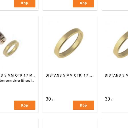
Köp
Köp
DISTANS 5 MM OTK 17 MM AXEL
DISTANS 5 MM OTK, 17 MM AXEL
avfasad, den som sitter längst in på spindeln
30
30
:-
:-
Köp
Köp