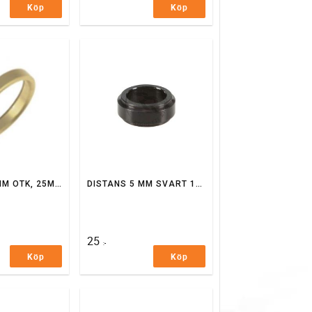
Köp
Köp
DISTANS 5 MM OTK, 25MM AXEL
DISTANS 5 MM SVART 17MM AXEL
25
:-
Köp
Köp