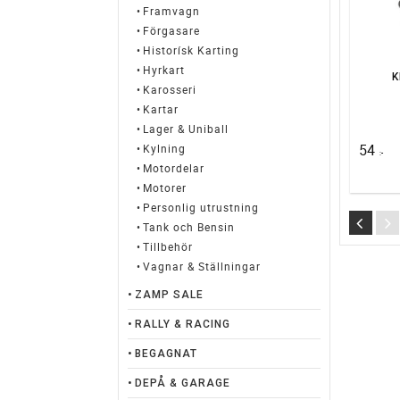
Framvagn
Förgasare
Historísk Karting
Hyrkart
K
Karosseri
Kartar
Lager & Uniball
54
Kylning
:-
Motordelar
Motorer
Personlig utrustning
Tank och Bensin
Tillbehör
Vagnar & Ställningar
ZAMP SALE
RALLY & RACING
BEGAGNAT
DEPÅ & GARAGE