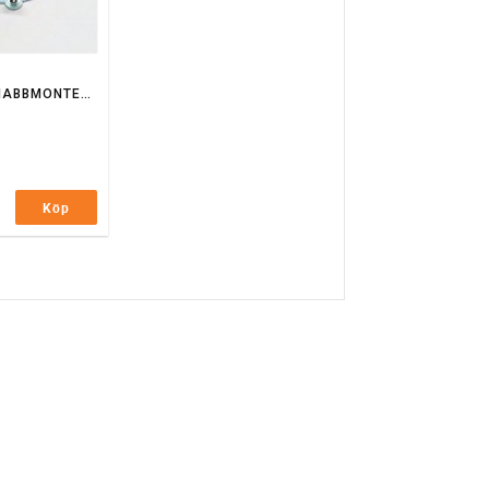
RING FÖR SNABBMONTERING AV DREV
Köp