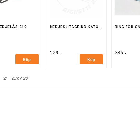
EDJELÅS 219
KEDJESLITAGEINDIKATOR 219 KEDJA
229
335
:-
:-
Köp
Köp
21–
23
av
23