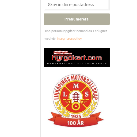
Prenumerera
Dina personuppgifter behandlas i enlighet
med vår
integritetspolicy
.